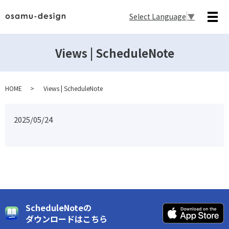
Select Language
▼
メ
Views | ScheduleNote
HOME
Views | ScheduleNote
2025/05/24
ScheduleNoteの
ダウンロードはこちら